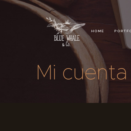
BLU
HOME
PORTF
Mi cuenta